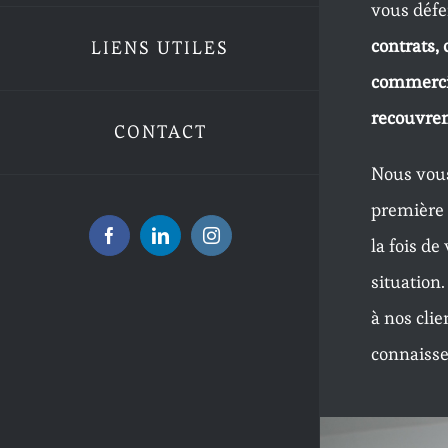
vous défe
contrats, 
LIENS UTILES
commercia
recouvre
CONTACT
Nous vou
première c
la fois de
Facebook
LinkedIn
Instagram
situation
à nos clie
connaisse