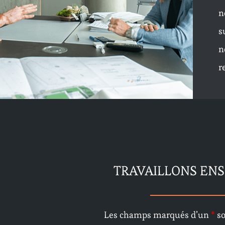
n
s
n
r
TRAVAILLONS ENS
Les champs marqués d’un
*
so