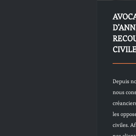
AVOCA
D’AN
RECO
CIVIL
Depuis no
nous cons
créancier
les oppos
civiles. A
nos clien