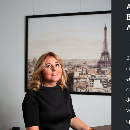
E
s
e
c
d
v
a