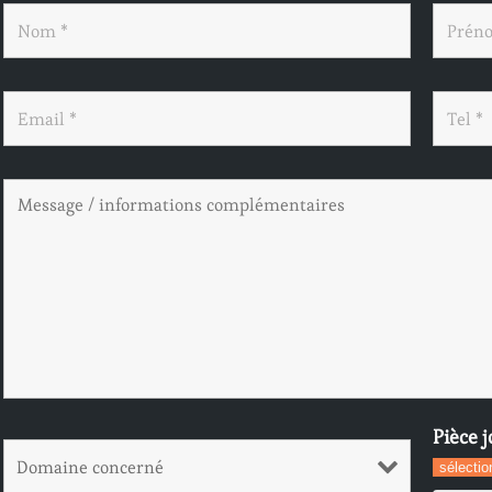
Pièce j
sélectio