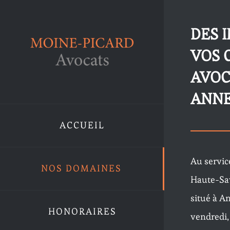
Passer
au
DES 
contenu
VOS 
AVOC
ANN
ACCUEIL
Au servic
NOS DOMAINES
Haute-Sa
situé à A
HONORAIRES
vendredi,