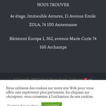
NOUS TROUVER
4e étage, Immeuble Antares, 15 Avenue Emile
ZOLA, 74 100 Annemasse
Bâtiment Europa 1, 362, avenue Marie Curie 74
160 Archamps
© Copyright
2026 Cabinet Moine Picard | Créé avec
par
Appiweb
|
Mentions légales
|
CGU
|
Plan du site
Nous utilisons des cookies sur notre site Web pour vous
offrir une expérience plus pertinente. En cliquant sur
«Accepter», vous consentez à l'utilisation de nos cookies.
Facebook
LinkedIn
Instagram
Gestion des cookies
ACCEPTER